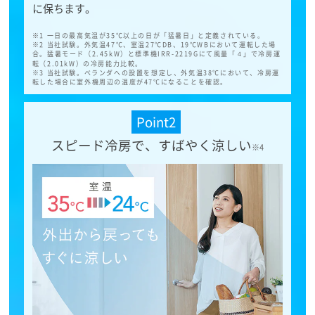
に保ちます。
※1 一日の最高気温が35℃以上の日が「猛暑日」と定義されている。
※2 当社試験。外気温47℃、室温27℃DB、19℃WBにおいて運転した場
合。猛暑モード（2.45kW）と標準機IRR-2219Gにて風量「４」で冷房運
転（2.01kW）の冷房能力比較。
※3 当社試験。ベランダへの設置を想定し、外気温38℃において、冷房運
転した場合に室外機周辺の温度が47℃になることを確認。
Point2
スピード冷房で、すばやく涼しい
※4