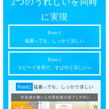
2つのうれしいを同時
に実現
Point.1
猛暑
でも、しっかり涼しい
※1
Point.2
スピード冷房で、すばやく涼しい
※4
Point1
猛暑
でも、しっかり涼しい
※1