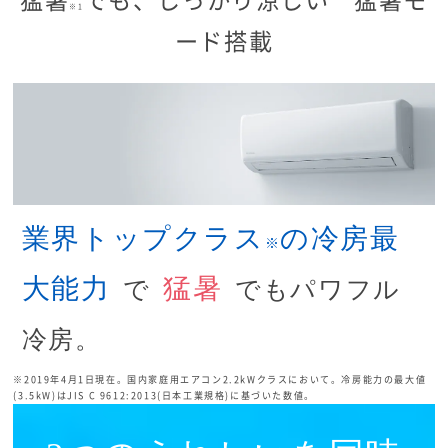
※1
ード搭載
業界トップクラス
の冷房最
※
大能力
猛暑
で
でもパワフル
冷房。
※2019年4月1日現在。国内家庭用エアコン2.2kWクラスにおいて。冷房能力の最大値
(3.5kW)はJIS C 9612:2013(日本工業規格)に基づいた数値。