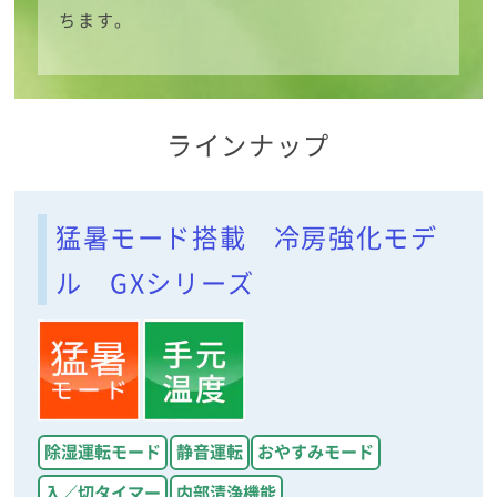
ちます。
ラインナップ
猛暑モード搭載 冷房強化モデ
ル GXシリーズ
除湿運転モード
静音運転
おやすみモード
入／切タイマー
内部清浄機能