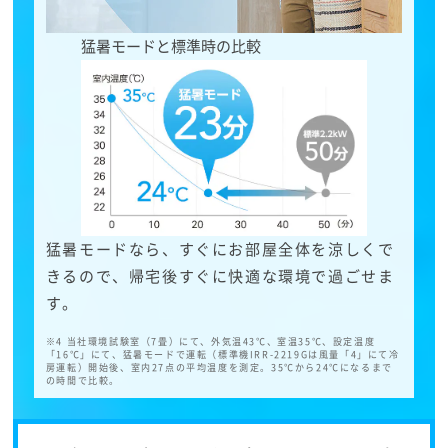
猛暑モードと標準時の比較
猛暑モードなら、すぐにお部屋全体を涼しくで
きるので、帰宅後すぐに快適な環境で過ごせま
す。
※4 当社環境試験室（7畳）にて、外気温43℃、室温35℃、設定温度
「16℃」にて、猛暑モードで運転（標準機IRR-2219Gは風量「4」にて冷
房運転）開始後、室内27点の平均温度を測定。35℃から24℃になるまで
の時間で比較。