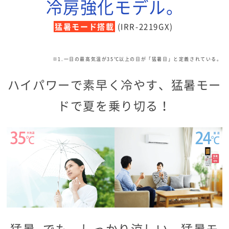
冷房強化モデル。
猛暑モード搭載
(IRR-2219GX)
※1.一日の最高気温が35℃以上の日が「猛暑日」と定義されている。
ハイパワーで素早く冷やす、猛暑モー
ドで夏を乗り切る！
猛暑
でも、しっかり涼しい 猛暑モ