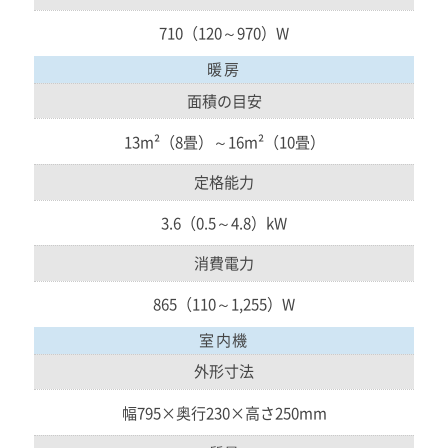
710（120～970）W
暖房
面積の目安
13m²（8畳）～16m²（10畳）
定格能力
3.6（0.5～4.8）kW
消費電力
865（110～1,255）W
室内機
外形寸法
幅795×奥行230×高さ250mm