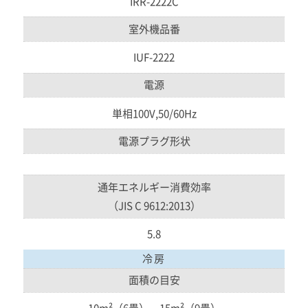
IRR-2222C
室外機品番
IUF-2222
電源
単相100V,50/60Hz
電源プラグ形状
通年エネルギー消費効率
（JIS C 9612:2013）
5.8
冷房
面積の目安