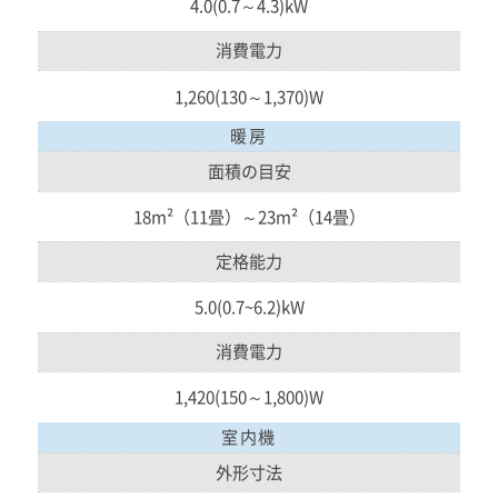
4.0(0.7～4.3)kW
消費電力
1,260(130～1,370)W
暖房
面積の目安
18m²（11畳）～23m²（14畳）
定格能力
5.0(0.7~6.2)kW
消費電力
1,420(150～1,800)W
室内機
外形寸法