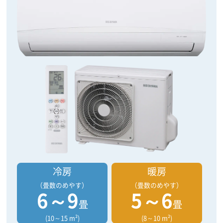
冷房
暖房
（畳数のめやす）
（畳数のめやす）
6～9
5～6
畳
畳
(10～15 m²)
(8～10 m²)