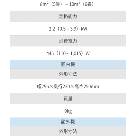
8m²（5畳）～10m²（6畳）
定格能力
2.2（0.5～3.9）kW
消費電力
445（110～1,015）W
室内機
外形寸法
幅795×奥行230×高さ250mm
質量
9kg
室外機
外形寸法