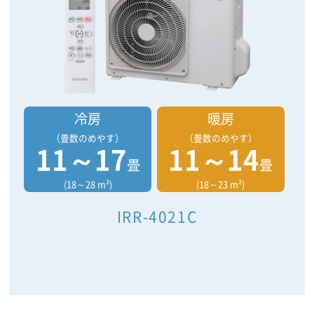
冷房
暖房
（畳数のめやす）
（畳数のめやす）
11～17
11～14
畳
畳
(18～28 m²)
(18～23 m²)
IRR-4021C