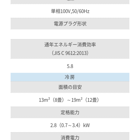
単相100V,50/60Hz
電源プラグ形状
通年エネルギー消費効率
（JIS C 9612:2013）
5.8
冷房
面積の目安
13m²（8畳）～19m²（12畳）
定格能力
2.8（0.7～3.4）kW
消費電力