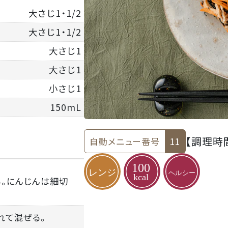
大さじ1・1/2
大さじ1・1/2
大さじ1
大さじ1
小さじ1
150mL
【調理時
自動メニュー番号
11
る。にんじんは細切
入れて混ぜる。