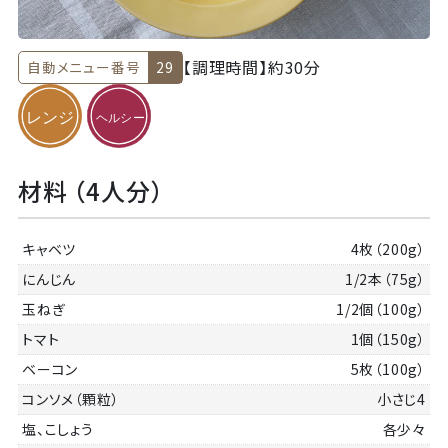
【調理時間】
約30分
自動メニュー番号
29
材料 （4人分）
キャベツ
4枚（200g）
にんじん
1/2本（75g）
玉ねぎ
1/2個（100g）
トマト
1個（150g）
ベーコン
5枚（100g）
コンソメ（顆粒）
小さじ4
塩、こしょう
各少々