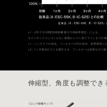
従来品（A：ESC-55K、B：IC-S2S
※1：JIS C 9108電気掃除機 吸引力持続率測定」による。
ダストボックスにゴミがない状態からゴミ捨てラインまでの風
※1：バッテリーの劣化、フィルターの汚れ具合、使用環境に
※2：1ヶ月相当のゴミを吸引させ、フィルターは清掃せずに
伸縮型、角度も調整でき