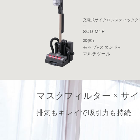
充電式
サイクロンスティックク
ー
SCD-M1P
本体+
モップ+スタンド+
マルチツール
マスクフィルター × サ
排気もキレイで吸引力も持続