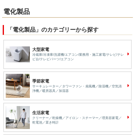
電化製品
「電化製品」のカテゴリーから探す
大型家電
冷蔵庫/冷凍庫/洗濯機/エアコン/業務用・施工家電/テレビ/テレ
ビ台/テレビパーツ/エアコン
季節家電
サーキュレーター／タワーファン・扇風機／除湿機／空気清
浄機／暖房器具／加湿器
生活家電
クリーナー／乾燥機／アイロン・スチーマー／理美容家電／
乾電池／置き時計