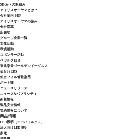
SDGsへの取組み
アイリスオーヤマとは？
会社案内 PDF
アイリスオーヤマの強み
会社沿革
所在地
グループ企業一覧
文化活動
環境活動
スポンサー活動
ベガルタ仙台
東北楽天ゴールデンイーグルス
仙台89ERS
仙台フィル管弦楽団
ボート部
ニュースリリース
ニュース&パブリシティ
新着情報
製品安全情報
契約情報について
商品情報
LED照明（エコハイルクス）
法人向けLED照明
家電
掃除機