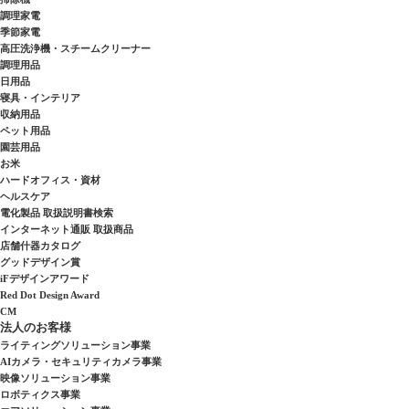
調理家電
季節家電
高圧洗浄機・スチームクリーナー
調理用品
日用品
寝具・インテリア
収納用品
ペット用品
園芸用品
お米
ハードオフィス・資材
ヘルスケア
電化製品 取扱説明書検索
インターネット通販 取扱商品
店舗什器カタログ
グッドデザイン賞
iFデザインアワード
Red Dot Design Award
CM
法人のお客様
ライティングソリューション事業
AIカメラ・セキュリティカメラ事業
映像ソリューション事業
ロボティクス事業