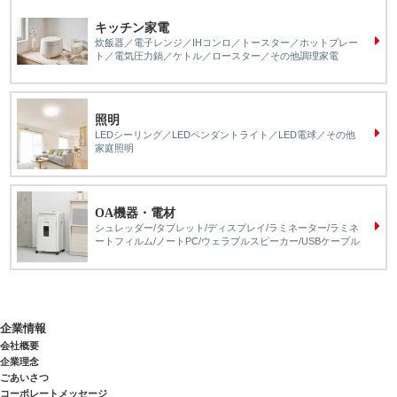
キッチン家電
炊飯器／電子レンジ／IHコンロ／トースター／ホットプレー
ト／電気圧力鍋／ケトル／ロースター／その他調理家電
照明
LEDシーリング／LEDペンダントライト／LED電球／その他
家庭照明
OA機器・電材
シュレッダー/タブレット/ディスプレイ/ラミネーター/ラミネ
ートフィルム/ノートPC/ウェラブルスピーカー/USBケーブル
企業情報
会社概要
企業理念
ごあいさつ
コーポレートメッセージ