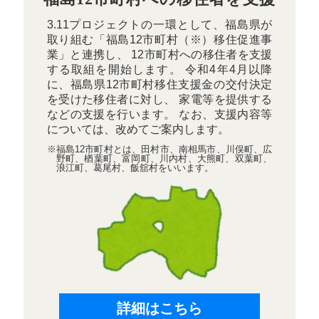
3.11プロジェクトの一環として、福島県が
取り組む「福島12市町村（※）移住促進事
業」と連携し、 12市町村への移住者を支援
する取組を開始します。 令和4年4月以降
に、福島県12市町村移住支援金の交付決定
を受けた移住者に対し、 家電等を提供する
などの支援を行います。 なお、支援内容等
については、改めてご案内します。
※福島12市町村とは、田村市、南相馬市、川俣町、広
野町、楢葉町、富岡町、川内村、大熊町、双葉町、
浪江町、葛尾村、飯舘村をいいます。
詳細はこちら