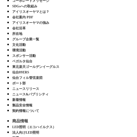
コーポレートメッセージ
SDGsへの取組み
アイリスオーヤマとは？
会社案内 PDF
アイリスオーヤマの強み
会社沿革
所在地
グループ企業一覧
文化活動
環境活動
スポンサー活動
ベガルタ仙台
東北楽天ゴールデンイーグルス
仙台89ERS
仙台フィル管弦楽団
ボート部
ニュースリリース
ニュース&パブリシティ
新着情報
製品安全情報
契約情報について
商品情報
LED照明（エコハイルクス）
法人向けLED照明