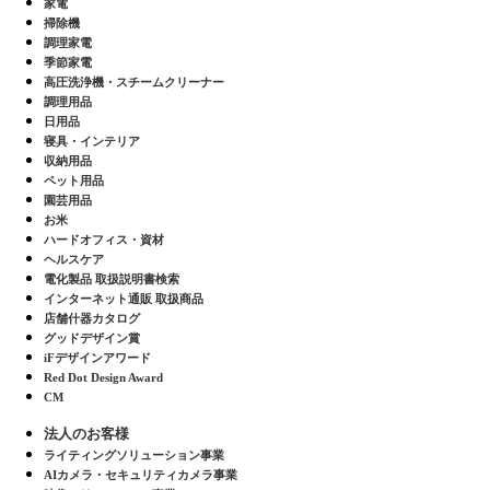
家電
掃除機
調理家電
季節家電
高圧洗浄機・スチームクリーナー
調理用品
日用品
寝具・インテリア
収納用品
ペット用品
園芸用品
お米
ハードオフィス・資材
ヘルスケア
電化製品 取扱説明書検索
インターネット通販 取扱商品
店舗什器カタログ
グッドデザイン賞
iFデザインアワード
Red Dot Design Award
CM
法人のお客様
ライティングソリューション事業
AIカメラ・セキュリティカメラ事業