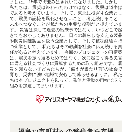
ました。 15年で街並みはきれいになりました。しかし、
私たちは、震災は終わったわけではなく、復興は道半ば
であると考えています。 そして、東北に根ざす企業とし
て、震災の記憶を風化させないこと、考え続けること、
未来へつなぐことが私たちの重要な役割だと捉えていま
す。 災害は決して過去の出来事ではなく、いつどこで起
きてもおかしくありません。 日々の暮らしを支える製品
や防災関連製品を扱う企業として、そして被災経験を持
つ企業として、 私たちはその教訓を社会に伝え続ける責
任があると考えています。 今回のプロジェクトの再構築
は、震災を振り返るためではなく、次に起こり得る災害
に備える社会づくりに貢献するための取り組みです。 震
災を知らない子どもたちが、“備えが当たり前“の社会で
育ち、災害に強い地域で安心して暮らせるように。 私た
ちは本プロジェクトを以って、発信と活動の両輪で取り
組みを加速してまいります。
福島12市町村への移住者を支援