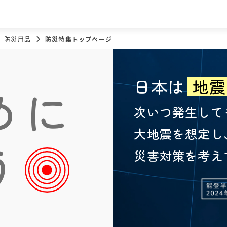
防災用品
防災特集トップページ
日本は
地震
めに
次いつ発生して
大地震を想定し
う
災害対策を考え