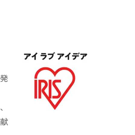
発
、
献