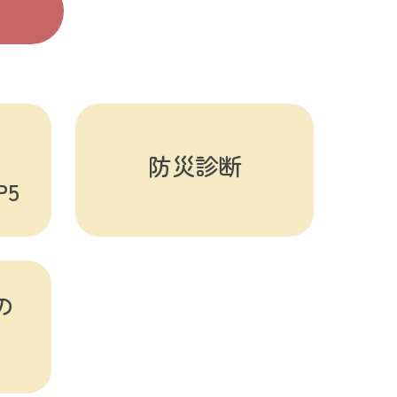
防災診断
5
の