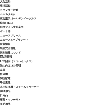
文化活動
環境活動
スポンサー活動
ベガルタ仙台
東北楽天ゴールデンイーグルス
仙台89ERS
仙台フィル管弦楽団
ボート部
ニュースリリース
ニュース&パブリシティ
新着情報
製品安全情報
契約情報について
商品情報
LED照明（エコハイルクス）
法人向けLED照明
家電
掃除機
調理家電
季節家電
高圧洗浄機・スチームクリーナー
調理用品
日用品
寝具・インテリア
収納用品