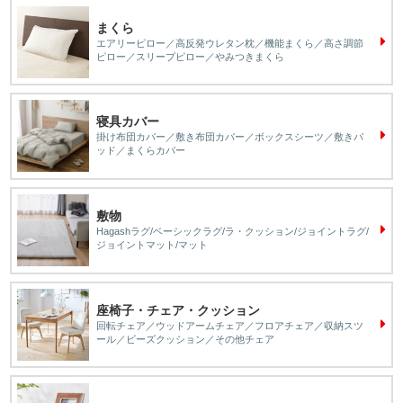
まくら
エアリーピロー／高反発ウレタン枕／機能まくら／高さ調節
ピロー／スリープピロー／やみつきまくら
寝具カバー
掛け布団カバー／敷き布団カバー／ボックスシーツ／敷きパ
ッド／まくらカバー
敷物
Hagashラグ/ベーシックラグ/ラ・クッション/ジョイントラグ/
ジョイントマット/マット
座椅子・チェア・クッション
回転チェア／ウッドアームチェア／フロアチェア／収納スツ
ール／ビーズクッション／その他チェア