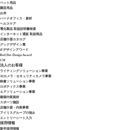
ペット用品
園芸用品
お米
ハードオフィス・資材
ヘルスケア
電化製品 取扱説明書検索
インターネット通販 取扱商品
店舗什器カタログ
グッドデザイン賞
iFデザインアワード
Red Dot Design Award
CM
法人のお客様
ライティングソリューション事業
AIカメラ・セキュリティカメラ事業
映像ソリューション事業
ロボティクス事業
エアソリューション事業
建築内装資材
スポーツ施設
店舗什器・内装事業
アイリスグループの強み
エントリーシート入力
採用情報
新卒採用情報