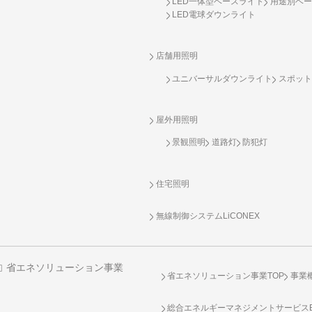
LED一体型ベースライト
用途別ベー
LED電球ダウンライト
店舗用照明
ユニバーサルダウンライト
スポット
屋外用照明
景観照明
道路灯
防犯灯
住宅照明
無線制御システム
LiCONEX
省エネソリューション事業
省エネソリューション事業TOP
事業
総合エネルギーマネジメントサービスENE