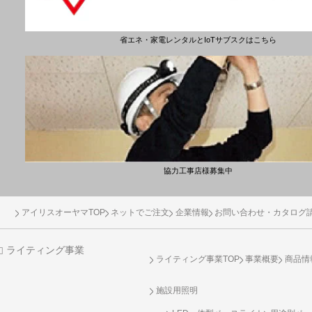
省エネ・家電レンタルとIoTサブスクはこちら
協力工事店様募集中
アイリスオーヤマTOP
ネットでご注文
企業情報
お問い合わせ・カタログ
ライティング事業
ライティング事業TOP
事業概要
商品情
施設用照明