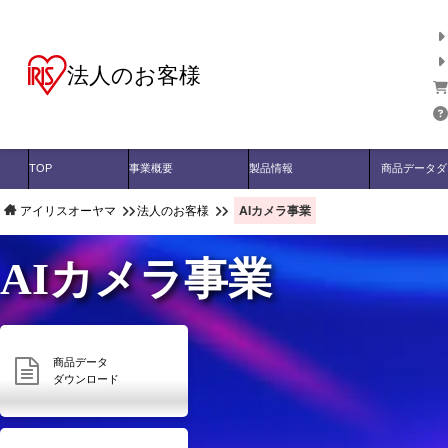
法人のお客様
TOP
事業概要
製品情報
商品データダ
AIカメラ事業
アイリスオーヤマ
法人のお客様
AIカメラ事業
商品データ
ダウンロード