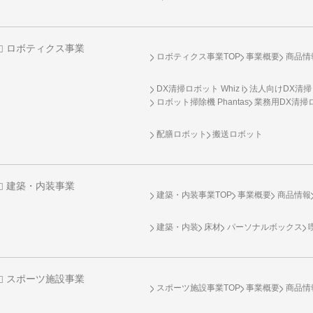
ロボティクス事業
ロボティクス事業TOP
事業概要
商品情
DX清掃ロボット Whiz i
法人向けDX清掃
ロボット掃除機 Phantas
業務用DX清掃ロ
配膳ロボット
搬送ロボット
建築・内装事業
建築・内装事業TOP
事業概要
商品情報
建築・内装
床材
パーソナルボックス
スポーツ施設事業
スポーツ施設事業TOP
事業概要
商品情