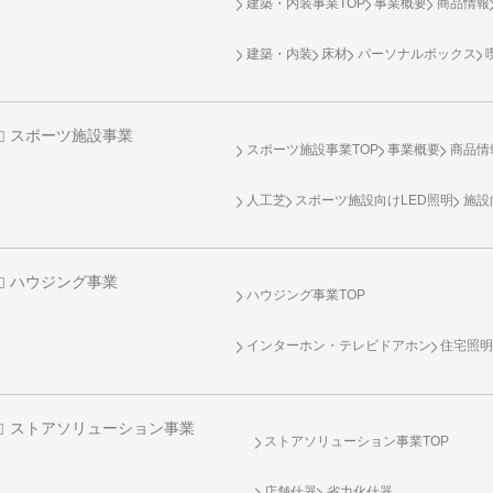
建築・内装事業TOP
事業概要
商品情報
建築・内装
床材
パーソナルボックス
スポーツ施設事業
スポーツ施設事業TOP
事業概要
商品情
人工芝
スポーツ施設向け
LED照明
施設
ハウジング事業
ハウジング事業TOP
インターホン・テレビドアホン
住宅照
ストアソリューション事業
ストアソリューション事業TOP
店舗什器
省力化什器