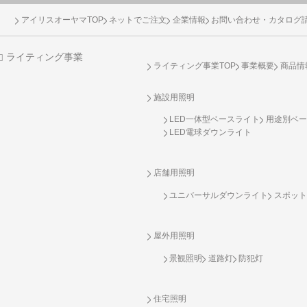
アイリスオーヤマTOP
ネットでご注文
企業情報
お問い合わせ・カタログ
ライティング事業
ライティング事業TOP
事業概要
商品情
施設用照明
LED一体型ベースライト
用途別ベー
LED電球ダウンライト
店舗用照明
ユニバーサルダウンライト
スポット
屋外用照明
景観照明
道路灯
防犯灯
住宅照明