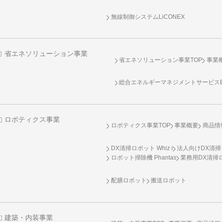
無線制御システム
LiCONEX
省エネソリューション事業
省エネソリューション事業TOP
事業
総合エネルギーマネジメントサービスENE
ロボティクス事業
ロボティクス事業TOP
事業概要
商品情
DX清掃ロボット Whiz i
法人向けDX清掃
ロボット掃除機 Phantas
業務用DX清掃ロ
配膳ロボット
搬送ロボット
建築・内装事業