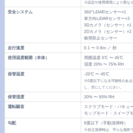
※設定や使用環境により異な
安全システム
360°LiDARセンサー×1
単方向LiDARセンサー×3
3Dカメラ（センサー）×1
2Dカメラ（センサー）×2
衝突防止センサー
走行速度
0.1 〜 0.8m ／ 秒
使用温度範囲（本体）
周囲温度 0℃ 〜 45℃
湿度 20% 〜 75% RH
保管温度
-20℃ 〜 45℃
※0度以下になる可能性のあ
し、空にしてください。
保管湿度
20% 〜 93% RH
運転騒音
スクラブモード・バキューム
モップモード・スイープモー
勾配
8度以下（手動清掃時）
※自立清掃時は、平らな場所