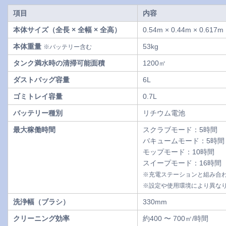
項目
内容
本体サイズ（全長 × 全幅 × 全高）
0.54m × 0.44m × 0.617m
本体重量
53kg
※バッテリー含む
タンク満水時の清掃可能面積
1200㎡
ダストバッグ容量
6L
ゴミトレイ容量
0.7L
バッテリー種別
リチウム電池
最大稼働時間
スクラブモード：5時間
バキュームモード：5時間
モップモード：10時間
スイープモード：16時間
※充電ステーションと組み合
※設定や使用環境により異な
洗浄幅（ブラシ）
330mm
クリーニング効率
約400 〜 700㎡/時間