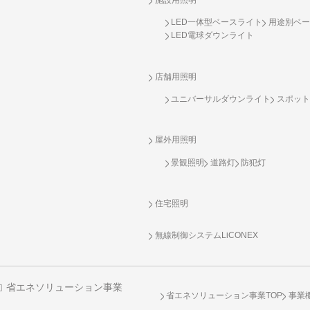
LED一体型ベースライト
用途別ベー
LED電球ダウンライト
店舗用照明
ユニバーサルダウンライト
スポット
屋外用照明
景観照明
道路灯
防犯灯
住宅照明
無線制御システム
LiCONEX
省エネソリューション事業
省エネソリューション事業TOP
事業