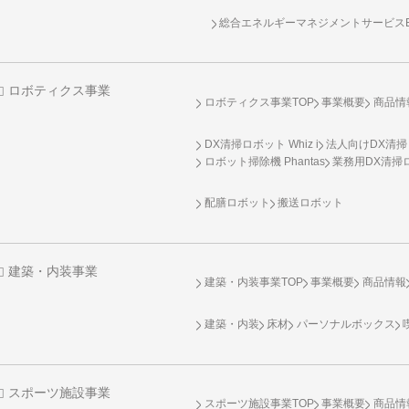
総合エネルギーマネジメントサービスENE
ロボティクス事業
ロボティクス事業TOP
事業概要
商品情
DX清掃ロボット Whiz i
法人向けDX清掃
ロボット掃除機 Phantas
業務用DX清掃ロ
配膳ロボット
搬送ロボット
建築・内装事業
建築・内装事業TOP
事業概要
商品情報
建築・内装
床材
パーソナルボックス
スポーツ施設事業
スポーツ施設事業TOP
事業概要
商品情