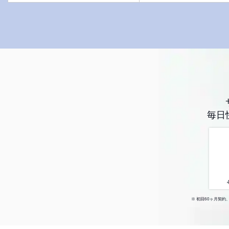
毎日
※ 初回60ヶ月契