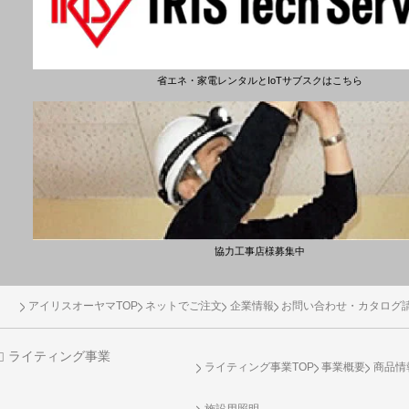
省エネ・家電レンタルとIoTサブスクはこちら
協力工事店様募集中
アイリスオーヤマTOP
ネットでご注文
企業情報
お問い合わせ・カタログ
ライティング事業
ライティング事業TOP
事業概要
商品情
施設用照明