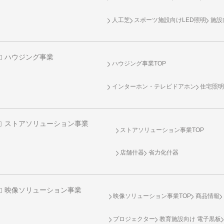
人工芝
スポーツ施設向け
LED照明
施設
ハウジング事業
ハウジング事業TOP
インターホン・テレビドアホン
住宅照
ストアソリューション事業
ストアソリューション事業TOP
店舗什器
省力化什器
映像ソリューション事業
映像ソリューション事業TOP
商品情報
プロジェクター
教育施設向け 電子黒板