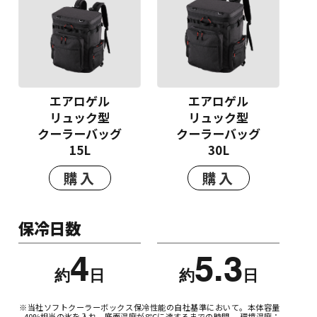
エアロゲル
エアロゲル
リュック型
リュック型
クーラーバッグ
クーラーバッグ
15L
30L
購入
購入
保冷日数
4
5.3
約
日
約
日
※当社ソフトクーラーボックス保冷性能の自社基準において。本体容量
40%相当の氷を入れ、底面温度が8℃に達するまでの時間。 環境温度：