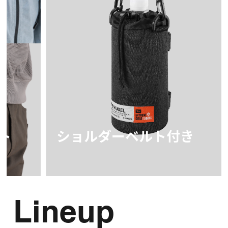
ショルダーベルト付き
U字
U字の
Lineup