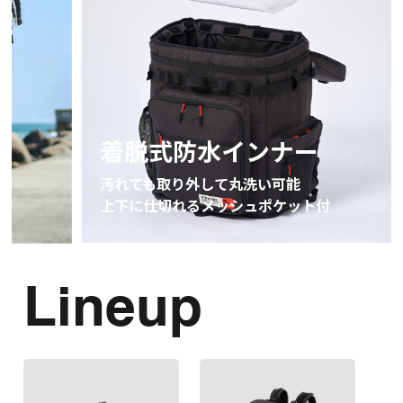
着脱式防水インナー
豊富
汚れても取り外して丸洗い可能
保冷ス
上下に仕切れるメッシュポケット付
Lineup