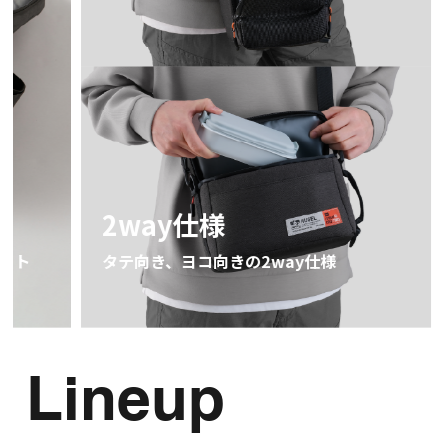
折り
2way仕様
使用し
タテ向き、ヨコ向きの2way仕様
Lineup