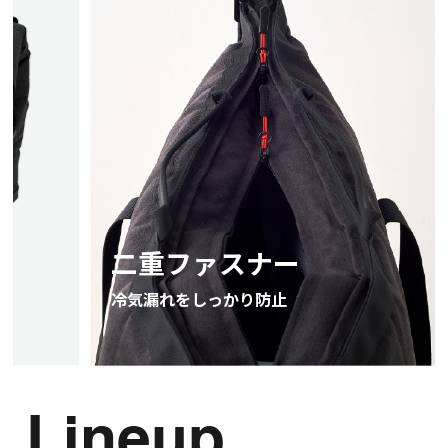
二重ファスナー
キャ
冷気漏れをしっかり防止
スーツ
※ハンド
Lineup