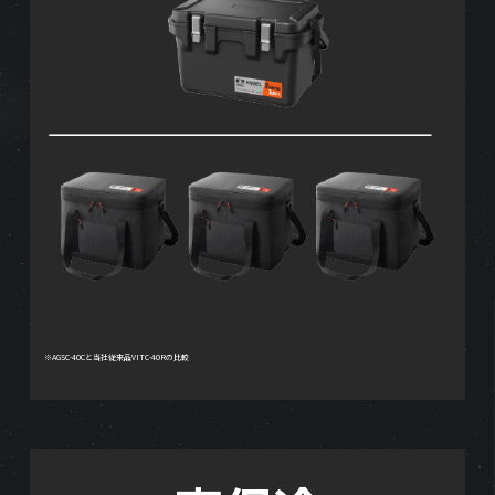
※AGSC-40Cと当社従来品VITC-40Rの比較