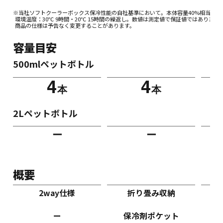
※当社ソフトクーラーボックス保冷性能の自社基準において。本体容量40%相当の氷
環境温度：30℃ 9時間・20℃ 15時間の繰返し。数値は測定値で保証値ではありませ
商品の仕様は予告なく変更することがあります。
容量目安
500mlペットボトル
4
4
本
本
2Lペットボトル
ー
ー
概要
2way仕様
折り畳み収納
ー
保冷剤ポケット