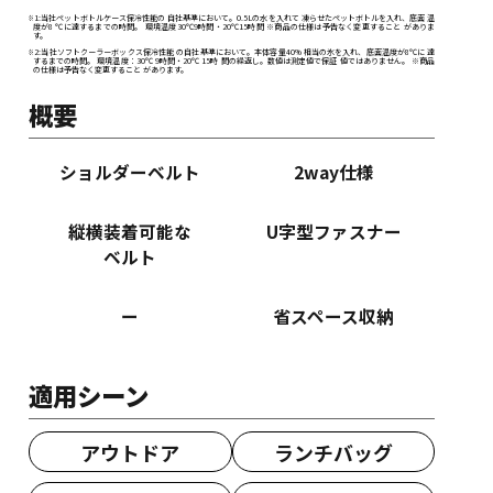
※1:当社ペットボトルケース保冷性能の 自社基準において。0.5Lの水を入れて 凍らせたペットボトルを入れ、底面 温
度が8 ℃に達するまでの時間。 環境温度30℃9時間・20℃15時間 ※商品の仕様は予告なく変更すること がありま
す。
※2:当社ソフトクーラーボックス保冷性能 の自社基準において。本体容量40% 相当の氷を入れ、底面温度が8℃に 達
するまでの時間。 環境温度：30℃ 9時間・20℃ 15時 間の繰返し。数値は測定値で保証 値ではありません。 ※商品
の仕様は予告なく変更すること があります。
概要
ショルダーベルト
2way仕様
縦横装着可能な
U字型ファスナー
ベルト
ー
省スペース収納
適用シーン
アウトドア
ランチバッグ