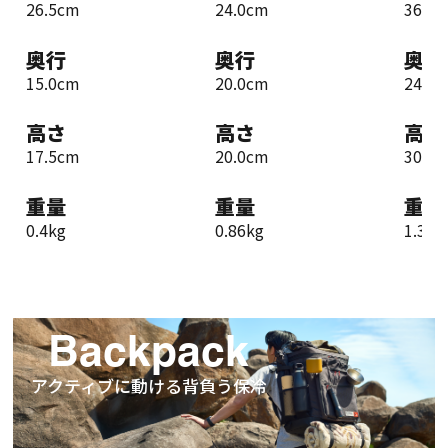
26.5cm
24.0cm
36.5
奥行
奥行
奥行
15.0cm
20.0cm
24.5
高さ
高さ
高さ
17.5cm
20.0cm
30.0c
重量
重量
重量
0.4kg
0.86kg
1.35k
Backpack
アクティブに動ける背負う保冷