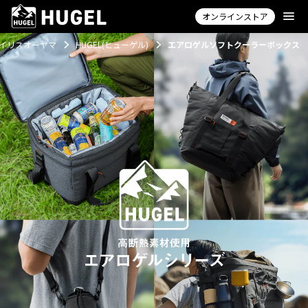
オンラインストア
イリスオーヤマ
HUGEL(ヒューゲル)
エアロゲルソフトクーラーボックス