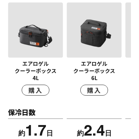
エアロゲル
エアロゲル
クーラーボックス
クーラーボックス
ク
4L
6L
購入
購入
保冷日数
1.7
2.4
約
日
約
日