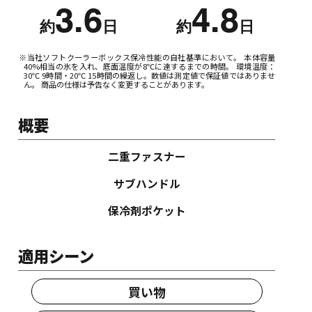
3.6
4.8
約
日
約
日
※当社ソフトクーラーボックス保冷性能の自社基準において。 本体容量
40%相当の氷を入れ、底面温度が8℃に達するまでの時間。 環境温度：
30℃ 9時間・20℃ 15時間の繰返し。数値は測定値で保証値ではありませ
ん。 商品の仕様は予告なく変更することがあります。
概要
二重ファスナー
サブハンドル
保冷剤ポケット
適用シーン
買い物