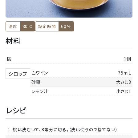
温度
80℃
設定時間
60分
材料
桃
1個
白ワイン
75ｍL
シロップ
砂糖
大さじ3
レモン汁
小さじ1
レシピ
1. 桃は皮むいて、8等分に切る。（皮は使うので捨てない）