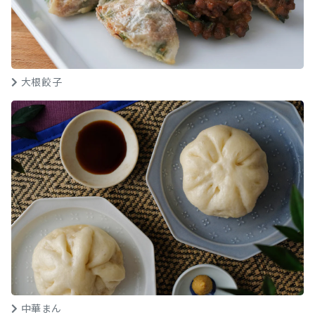
大根餃子
中華まん