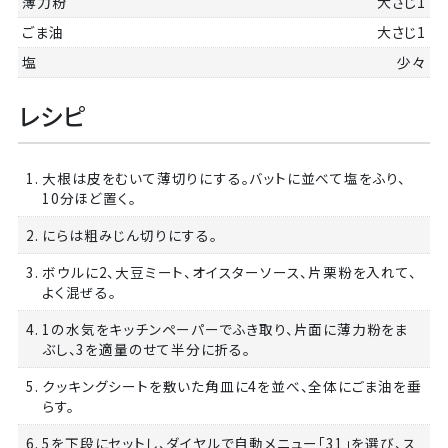
薄力粉
大さじ1
ごま油
大さじ1
塩
少々
レシピ
1. 大根は皮をむいて薄切りにする。バットに並べて塩をふり、
10分ほど置く。
2. にらは粗みじん切りにする。
3. ボウルに2、大豆ミート、オイスターソース、片栗粉を入れて、
よく混ぜる。
4. 1の水気をキッチンペーパーでふき取り、片面に薄力粉をま
ぶし、3を適量のせて半分に折る。
5. クッキングシートを敷いた角皿に4を並べ、全体にごま油を垂
らす。
6. 5を下段にセットし、ダイヤルで自動メニュー「31」を選び、ス