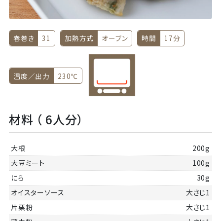
春巻き
31
加熱方式
オーブン
時間
17分
温度／出力
230℃
材料 （ 6人分）
大根
200g
大豆ミート
100g
にら
30g
オイスターソース
大さじ1
片栗粉
大さじ1