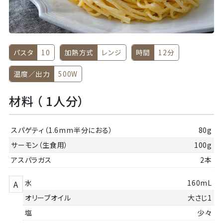
パスタ
10
加熱方式
レンジ
時間
12分
温度／出力
500W
材料 （ 1人分）
スパゲティ（1.6mm半分におる）
80g
サーモン（生食用）
100g
アスパラガス
2本
水
160mL
A
オリーブオイル
大さじ1
塩
少々