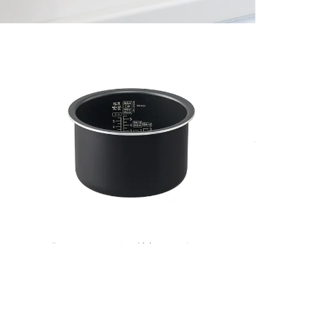
極厚火釜
釜厚：3.0mm
均一に加熱し、ムラなく
芯までふっくら炊き上げる。