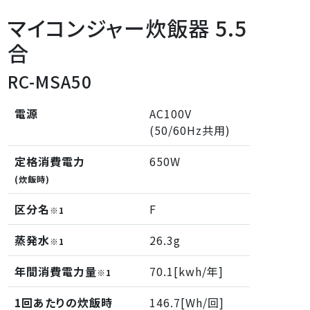
マイコンジャー炊飯器 5.5
合
RC-MSA50
電源
AC100V
(50/60Hz共用)
定格消費電力
650W
(炊飯時)
区分名
F
※1
蒸発水
26.3g
※1
年間消費電力量
70.1[kwh/年]
※1
1回あたりの炊飯時
146.7[Wh/回]