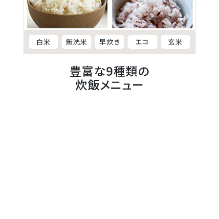
白米
無洗米
早炊き
エコ
玄米
豊富な9種類の
炊飯メニュー