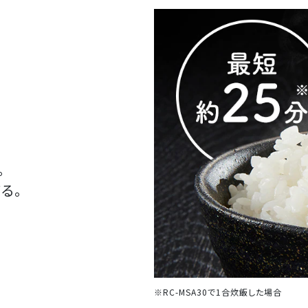
。
る。
※RC-MSA30で1合炊飯した場合