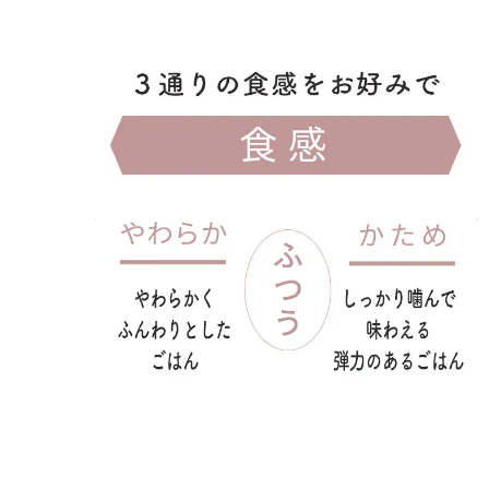
食感炊き分けメニュー
やわらか/標準/かための
3通りから
好みの食感を選べる。