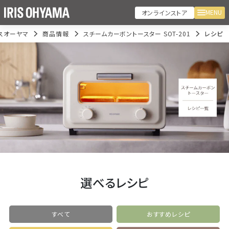
MENU
オンラインストア
スオーヤマ
商品情報
スチームカーボントースター SOT-201
レシピ
選べるレシピ
すべて
おすすめレシピ