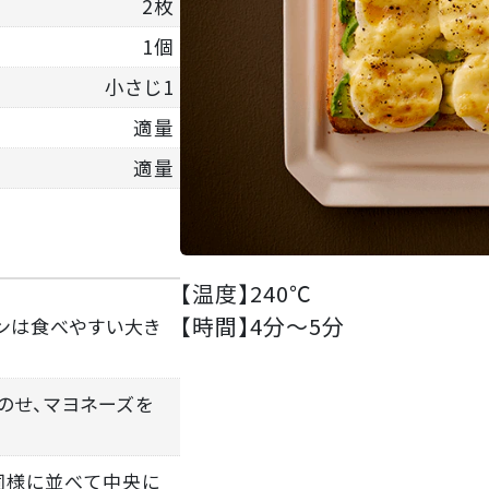
2枚
1個
小さじ1
適量
適量
【温度】
240℃
【時間】
4分～5分
コンは食べやすい大き
をのせ、マヨネーズを
も同様に並べて中央に