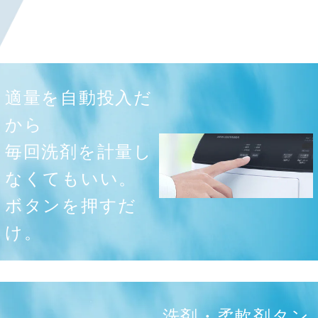
適量を自動投入だ
から
毎回洗剤を計量し
なくてもいい。
ボタンを押すだ
け。
洗剤・柔軟剤タン