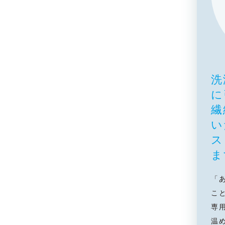
洗
に
繊
い
ス
ま
「
こ
専
温