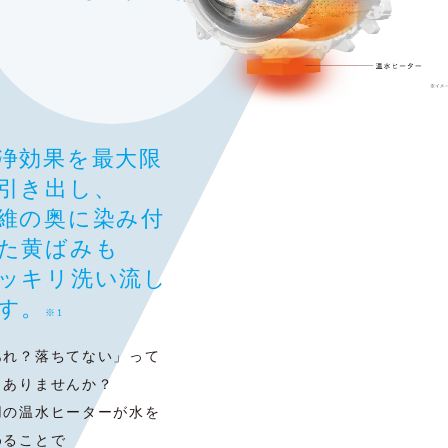
浄効果を最大限
引き出し、
維の奥に染み付
た黄ばみも
ッキリ洗い流し
す。
※1
あれ？落ちてない」って
とありませんか？
用の温水ヒーターが水を
めることで