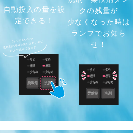
自動投入の量を設
クの残量が
定できる！
少なくなった時は
ランプでお知ら
せ！