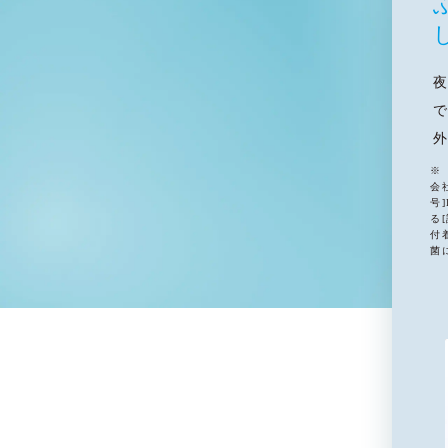
※
会
号
る
付
菌