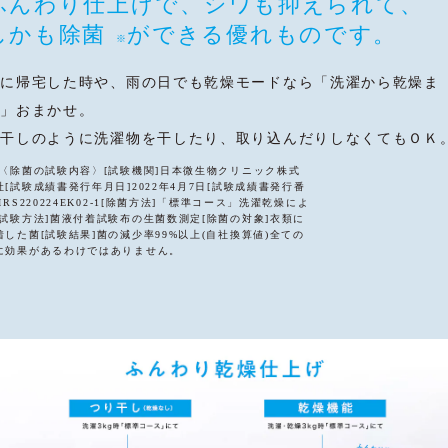
ふんわり仕上げで、シワも抑えられて、
しかも除菌
ができる優れものです。
※
夜に帰宅した時や、雨の日でも乾燥モードなら
「洗濯から乾燥ま
で」おまかせ。
外干しのように洗濯物を干したり、取り込んだりしなくてもＯＫ
 〈除菌の試験内容〉[試験機関]日本微生物クリニック株式
社[試験成績書発行年月日]2022年4月7日[試験成績書発行番
]IRS220224EK02-1[除菌方法]「標準コース」洗濯乾燥によ
[試験方法]菌液付着試験布の生菌数測定[除菌の対象]衣類に
着した菌[試験結果]菌の減少率99%以上(自社換算値)全ての
に効果があるわけではありません。