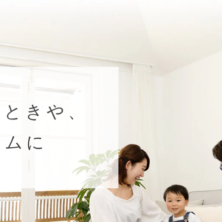
いときや、
イムに