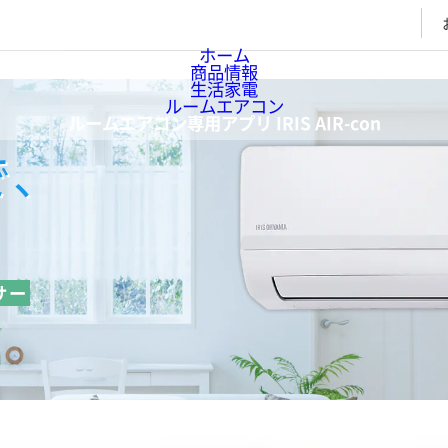
ホーム
商品情報
生活家電
ルームエアコン
ルームエアコン専用アプリ IRIS AIR-con
で、
。
サー