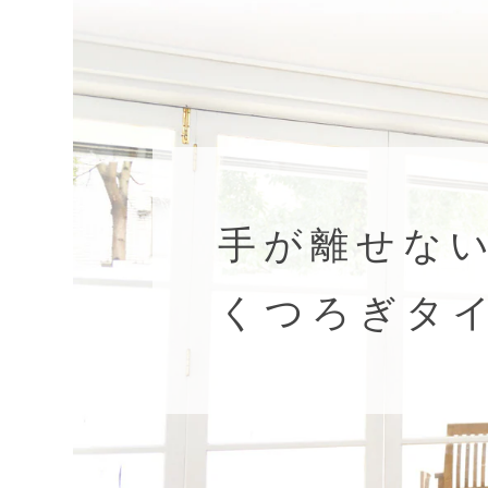
手が離せな
くつろぎタ