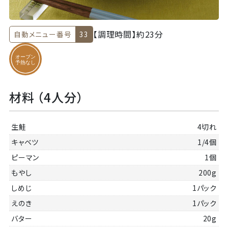
【調理時間】
約23分
自動メニュー番号
33
材料 （4人分）
生鮭
4切れ
キャベツ
1/4個
ピーマン
1個
もやし
200g
しめじ
1パック
えのき
1パック
バター
20g