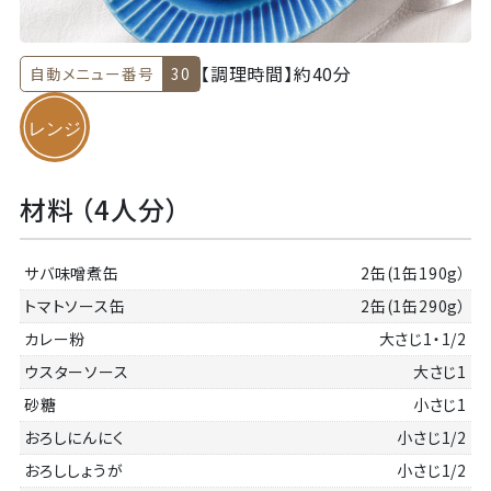
【調理時間】
約40分
自動メニュー番号
30
材料 （4人分）
サバ味噌煮缶
2缶(1缶190g）
トマトソース缶
2缶(1缶290g）
カレー粉
大さじ1・1/2
ウスターソース
大さじ1
砂糖
小さじ1
おろしにんにく
小さじ1/2
おろししょうが
小さじ1/2