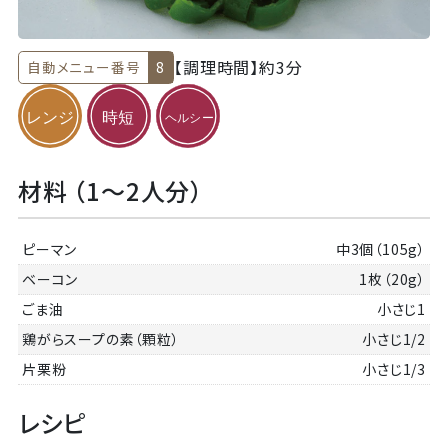
【調理時間】
約3分
自動メニュー番号
8
材料 （1～2人分）
ピーマン
中3個（105g）
ベーコン
1枚（20g）
ごま油
小さじ1
鶏がらスープの素（顆粒）
小さじ1/2
片栗粉
小さじ1/3
レシピ