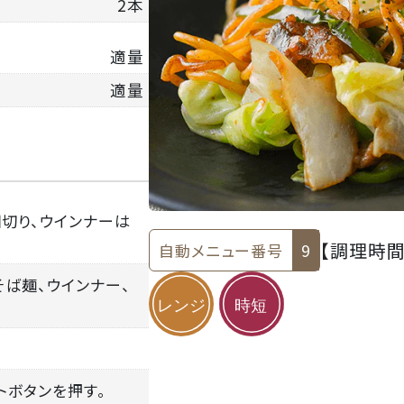
2本
適量
適量
細切り、ウインナーは
【調理時間
自動メニュー番号
9
そば麺、ウインナー、
ートボタンを押す。