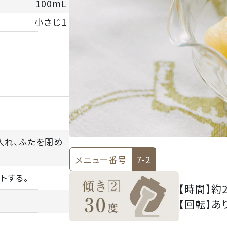
100mL
小さじ1
入れ、ふたを閉め
メニュー番号
7-2
ットする。
【時間】
約
【回転】
あ