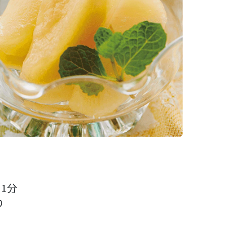
21分
り