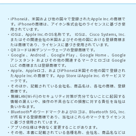
iPhoneは、米国および他の国々で登録されたApple Inc.の商標で
す。iPhoneの商標は、アイホン株式会社のライセンスに基づき使
用されています。
iOSは、Apple Inc.のOS名称です。 IOSは、Cisco Systems, Inc.
またはその関連会社の米国およびその他の国における登録商標ま
たは商標であり、ライセンスに基づき使用されています。
QRコードは㈱デンソーウェーブの登録商標です。
Google 、Android 、Google Play 、Google Home 、Google
アシスタント およびその他の関連するマークとロゴは Google
LLC の商標または登録商標です。
Apple、Appleロゴ、およびiPhoneは米国その他の国で登録され
たApple Inc.の商標です。App Store はApple Inc. のサービスマ
ークです。
そのほか、記載されている会社名、商品名は、各社の商標、登録
商標です。
無線LAN(Wi-Fi)のセキュリティ対策が充分でないことに起因する
情報の漏えいや、操作の不具合などの損害に対する責任を当社は
負いかねます。
Bluetooth® のワードマークおよびロゴは、Bluetooth SIG, Inc.
が所有する登録商標であり、当社はこれらのマークをライセンス
に基づき使用されています。
アプリの仕様は予告なく変更することがあります。
その他、本書に記載されている各種名称、会社名、商品名などは