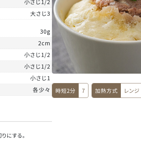
小さじ1/2
大さじ3
30g
2cm
小さじ1/2
小さじ1/2
小さじ1
各少々
時短2分
7
加熱方式
レンジ
切りにする。