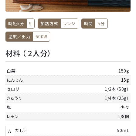
時短5分
9
加熱方式
レンジ
時間
5分
温度／出力
600W
材料 （ 2人分）
白菜
150g
にんじん
15g
セロリ
1/2本（50g）
きゅうり
1/4本（25g）
塩
少々
レモン
1/8個
だし汁
50mL
A