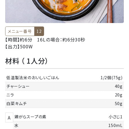
メニュー番号
12
【時間】
約6分 16Lの場合：約6分30秒
【出力】
500W
材料 （ 1人分）
低温製法米のおいしいごはん
1/2個(75g)
チャーシュー
40g
ニラ
20g
白菜キムチ
50g
鶏がらスープの素
小さじ1
A
水
150mL