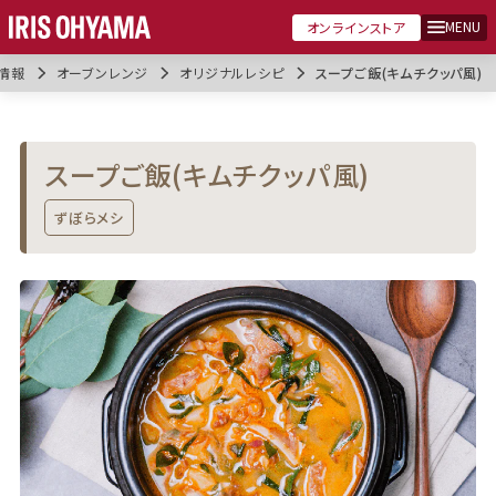
MENU
オンラインストア
情報
オーブンレンジ
オリジナルレシピ
スープご飯(キムチクッパ風)
スープご飯(キムチクッパ風)
ずぼらメシ