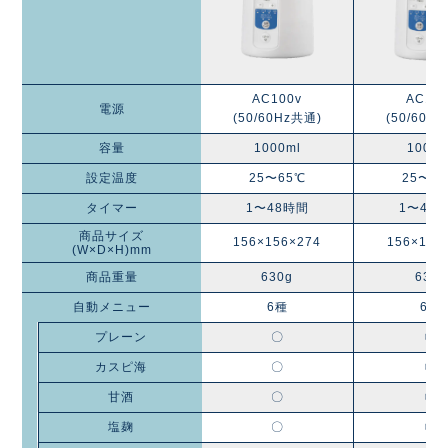
AC100v
AC100
電源
(50/60Hz共通)
(50/60H
容量
1000ml
1000m
設定温度
25〜65℃
25〜6
タイマー
1〜48時間
1〜48
商品サイズ
156×156×274
156×156
(W×D×H)mm
商品重量
630g
630g
自動メニュー
6種
6種
プレーン
〇
〇
カスピ海
〇
〇
甘酒
〇
〇
塩麹
〇
〇