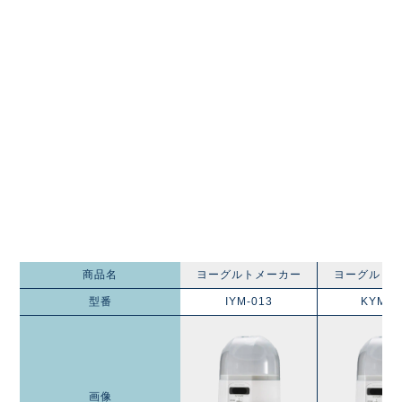
商品名
ヨーグルトメーカー
ヨーグルト
型番
IYM-013
KYM-0
画像