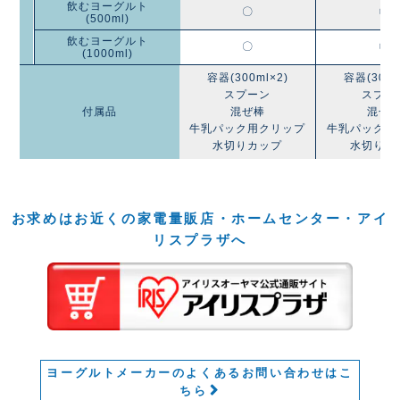
飲むヨーグルト
〇
〇
(500ml)
飲むヨーグルト
〇
〇
(1000ml)
容器(300ml×2)
容器(300m
スプーン
スプー
付属品
混ぜ棒
混ぜ
牛乳パック用クリップ
牛乳パック用
水切りカップ
水切りカ
お求めはお近くの家電量販店・ホームセンター・アイ
リスプラザへ
ヨーグルトメーカーのよくあるお問い合わせはこ
ちら