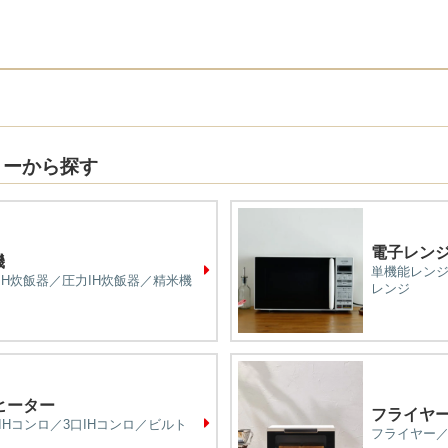
リーから探す
電子レン
機
単機能レン
IH炊飯器／圧力IH炊飯器／精米機
レンジ
ヒーター
フライヤ
口IHコンロ／3口IHコンロ／ビルト
フライヤー