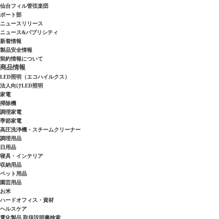
仙台フィル管弦楽団
ボート部
ニュースリリース
ニュース&パブリシティ
新着情報
製品安全情報
契約情報について
商品情報
LED照明（エコハイルクス）
法人向けLED照明
家電
掃除機
調理家電
季節家電
高圧洗浄機・スチームクリーナー
調理用品
日用品
寝具・インテリア
収納用品
ペット用品
園芸用品
お米
ハードオフィス・資材
ヘルスケア
電化製品 取扱説明書検索