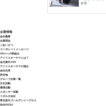
家電
企業情報
会社概要
企業理念
ごあいさつ
コーポレートメッセージ
SDGsへの取組み
アイリスオーヤマとは？
会社案内 PDF
アイリスオーヤマの強み
会社沿革
所在地
グループ企業一覧
文化活動
環境活動
スポンサー活動
ベガルタ仙台
東北楽天ゴールデンイーグルス
仙台89ERS