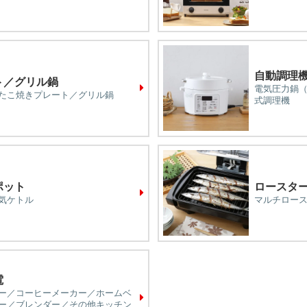
自動調理
ト／グリル鍋
電気圧力鍋（2.2
たこ焼きプレート／グリル鍋
式調理機
ポット
ロースタ
気ケトル
マルチロー
電
ー／コーヒーメーカー／ホームベ
ー／ブレンダー／その他キッチン