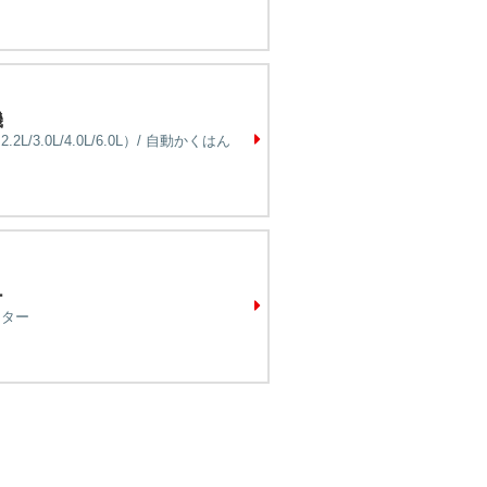
機
L/3.0L/4.0L/6.0L）/ 自動かくはん
ー
スター