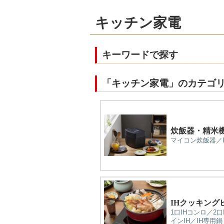
キッチン家電
キーワードで探す
「キッチン家電」のカテゴ
炊飯器・精米
マイコン炊飯器／
IHクッキング
1口IHコンロ／2
インIH／IH専用鍋