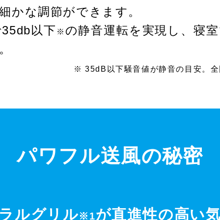
細かな調節ができます。
35db以下
の静音運転を実現し、寝室
※
。
※ 35dB以下騒音値が静音の目安。
パワフル送風の秘密
ラルグリル
が
直進性の高い
※1