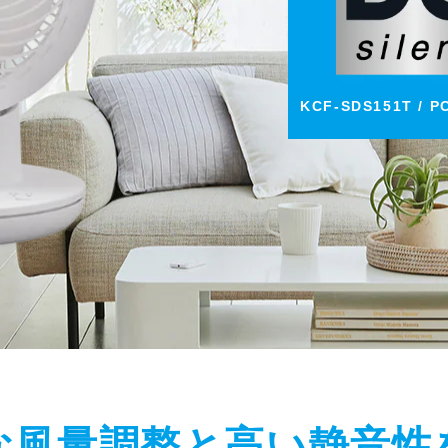
KCF-SDS151T / P
な風量調整と高い静音性