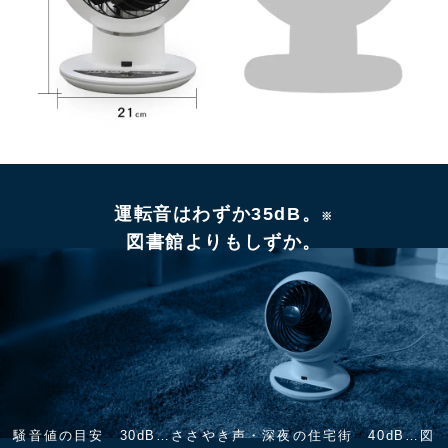
運転音はわずか35dB。
※
図書館よりもしずか。
騒音値の目安 30dB…ささやき声・深夜の住宅街 40dB…図