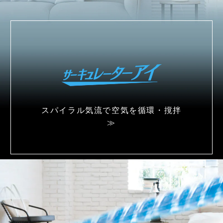
スパイラル気流で
空気を循環・撹拌
≫