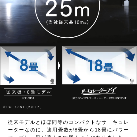
※PCF-C15T（60Ｈｚ）
従来モデルとほぼ同等のコンパクトなサーキュレ
ーターなのに、適用畳数が8畳から18畳にパワー