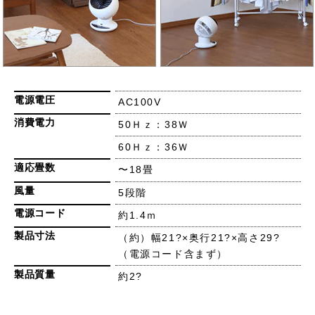
電源電圧
AC100V
消費電力
50Ｈｚ：38Ｗ
60Ｈｚ：36Ｗ
適応畳数
〜18畳
風量
5段階
電源コード
約1.4ｍ
製品寸法
（約）幅21?×奥行21?×高さ29?
（電源コード含まず）
製品質量
約2?