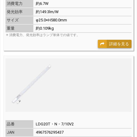
消費電力
約6.7W
発光効率
約149.3lm/W
サイズ
φ25.0×H580.0mm
重量
約0.109kg
※ 消費電力、発光効率はランプ単体での値です。
詳細を見る
品番
LDG20T・N・7/10V2
JAN
4967576295437