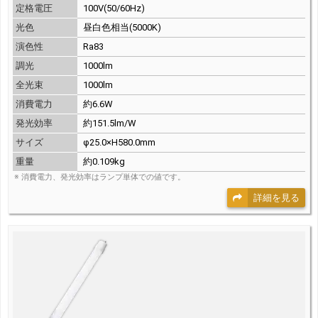
定格電圧
100V(50/60Hz)
光色
昼白色相当(5000K)
演色性
Ra83
調光
1000lm
全光束
1000lm
消費電力
約6.6W
発光効率
約151.5lm/W
サイズ
φ25.0×H580.0mm
重量
約0.109kg
※ 消費電力、発光効率はランプ単体での値です。
詳細を見る