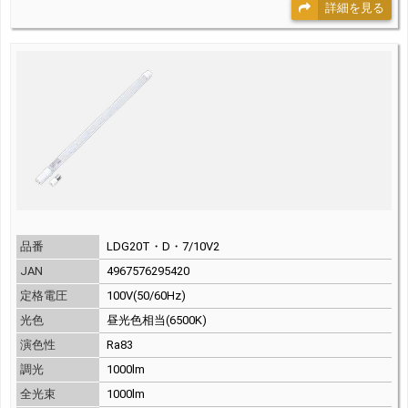
詳細を見る
品番
LDG20T・D・7/10V2
JAN
4967576295420
定格電圧
100V(50/60Hz)
光色
昼光色相当(6500K)
演色性
Ra83
調光
1000lm
全光束
1000lm