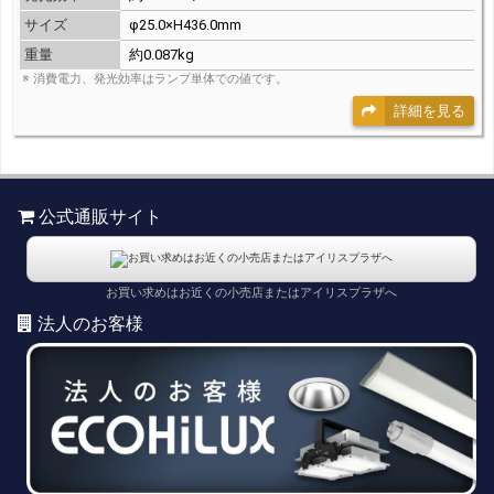
サイズ
φ25.0×H436.0mm
重量
約0.087kg
※ 消費電力、発光効率はランプ単体での値です。
詳細を見る
公式通販サイト
お買い求めはお近くの小売店またはアイリスプラザへ
法人のお客様