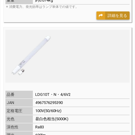
重量
約0.074kg
※ 消費電力、発光効率はランプ単体での値です。
詳細を見る
品番
LDG10T・N・4/6V2
JAN
4967576295390
定格電圧
100V(50/60Hz)
光色
昼白色相当(5000K)
演色性
Ra83