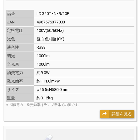
品番
LDG20T･N･9/10E
JAN
4967576377003
定格電圧
100V(50/60Hz)
光色
昼白色相当(0K)
演色性
Ra83
調光
1000lm
全光束
1000lm
消費電力
約9.0W
発光効率
約111.0lm/W
サイズ
φ25.5×H580.0mm
重量
約0.12kg
※ 消費電力、発光効率はランプ単体での値です。
詳細を見る