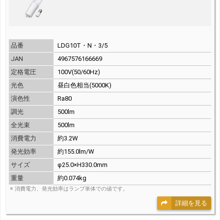
品番
LDG10T・N・3/5
JAN
4967576166669
定格電圧
100V(50/60Hz)
光色
昼白色相当(5000K)
演色性
Ra80
調光
500lm
全光束
500lm
消費電力
約3.2W
発光効率
約155.0lm/W
サイズ
φ25.0×H330.0mm
重量
約0.074kg
※ 消費電力、発光効率はランプ単体での値です。
詳細を見る