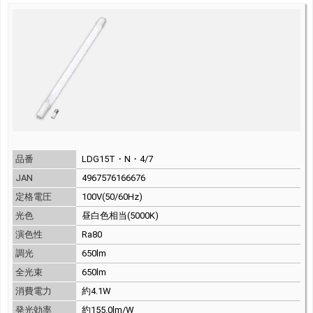
品番
LDG15T・N・4/7
JAN
4967576166676
定格電圧
100V(50/60Hz)
光色
昼白色相当(5000K)
演色性
Ra80
調光
650lm
全光束
650lm
消費電力
約4.1W
発光効率
約155.0lm/W