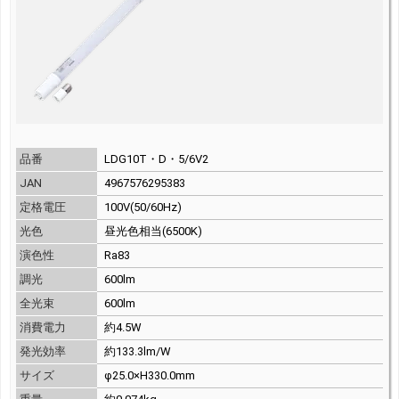
品番
LDG10T・D・5/6V2
JAN
4967576295383
定格電圧
100V(50/60Hz)
光色
昼光色相当(6500K)
演色性
Ra83
調光
600lm
全光束
600lm
消費電力
約4.5W
発光効率
約133.3lm/W
サイズ
φ25.0×H330.0mm