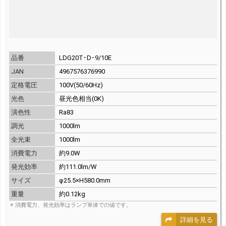
品番
LDG20T･D･9/10E
JAN
4967576376990
定格電圧
100V(50/60Hz)
光色
昼光色相当(0K)
演色性
Ra83
調光
1000lm
全光束
1000lm
消費電力
約9.0W
発光効率
約111.0lm/W
サイズ
φ25.5×H580.0mm
重量
約0.12kg
※ 消費電力、発光効率はランプ単体での値です。
詳細を見る