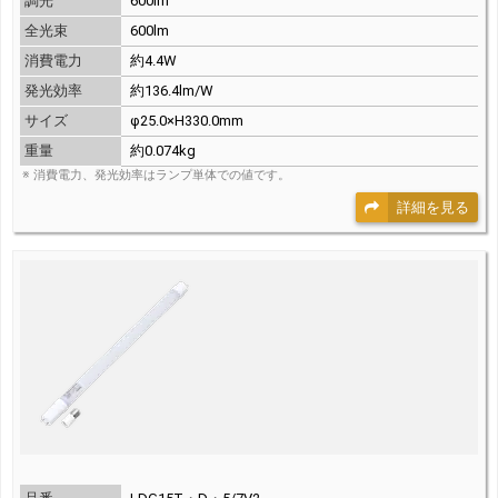
調光
600lm
全光束
600lm
消費電力
約4.4W
発光効率
約136.4lm/W
サイズ
φ25.0×H330.0mm
重量
約0.074kg
※ 消費電力、発光効率はランプ単体での値です。
詳細を見る