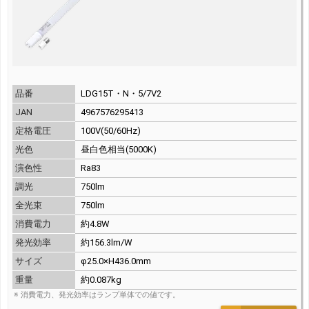
品番
LDG15T・N・5/7V2
JAN
4967576295413
定格電圧
100V(50/60Hz)
光色
昼白色相当(5000K)
演色性
Ra83
調光
750lm
全光束
750lm
消費電力
約4.8W
発光効率
約156.3lm/W
サイズ
φ25.0×H436.0mm
重量
約0.087kg
※ 消費電力、発光効率はランプ単体での値です。