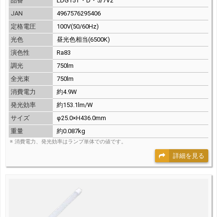
品番
LDG15T・D・5/7V2
JAN
4967576295406
定格電圧
100V(50/60Hz)
光色
昼光色相当(6500K)
演色性
Ra83
調光
750lm
全光束
750lm
消費電力
約4.9W
発光効率
約153.1lm/W
サイズ
φ25.0×H436.0mm
重量
約0.087kg
※ 消費電力、発光効率はランプ単体での値です。
詳細を見る