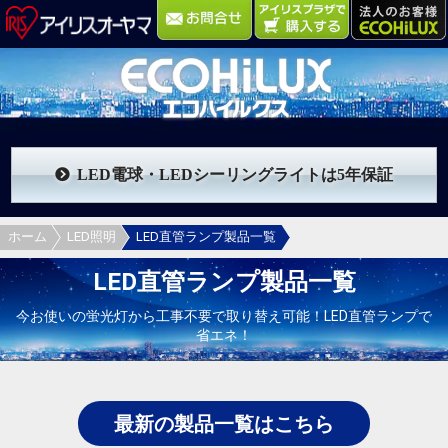
LED電球・LEDシーリングライトは5年保証
ホーム
LED照明
LED直管ランプ製品一覧
LED直管ランプ製品一覧
今お使いの蛍光灯から工事不要で取り替え可能！LED直管ランプで
省エネ！
最新の製品一覧はこちら