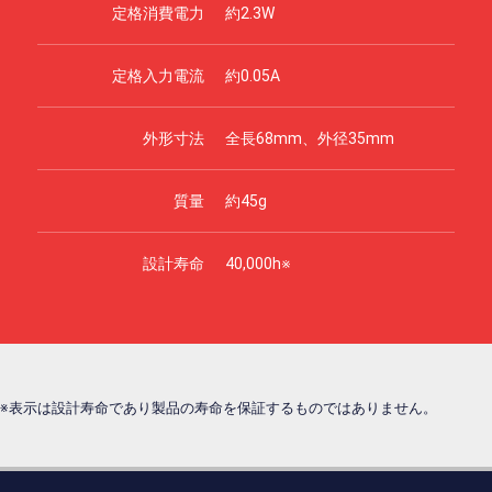
定格消費電力
約2.3W
定格入力電流
約0.05A
外形寸法
全長68mm、外径35mm
質量
約45g
設計寿命
40,000h※
※表示は設計寿命であり製品の寿命を保証するものではありません。