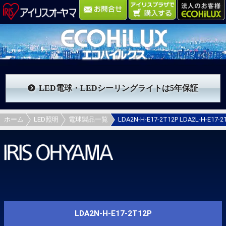
LED電球・LEDシーリングライトは5年保証
ホーム
LED照明
電球製品一覧
LDA2N-H-E17-2T12P LDA2L-H-E1
LDA2N-H-E17-2T12P