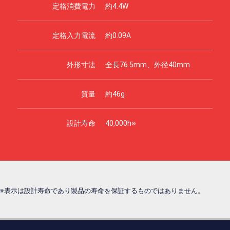
定格消費電力
約4.4W
定格入力電流
約0.09A
外形寸法
全長76.5mm、外径40mm
質量
約46g
設計寿命
40,000h※
※表示は設計寿命であり製品の寿命を保証するものではありません。