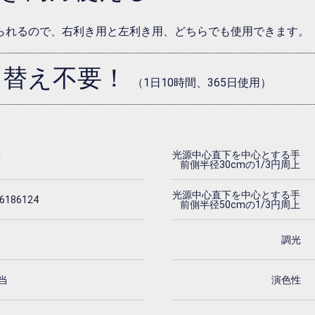
られるので、右利き用と左利き用、どちらでも使用できます。
り替え不要！
（1日10時間、365日使用）
光源中心直下を中心とする手
1
前側半径30cmの1/3円周上
光源中心直下を中心とする手
6186124
前側半径50cmの1/3円周上
調光
当
演色性