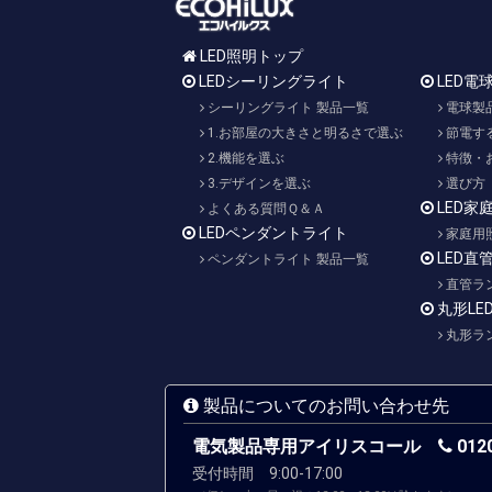
LED照明トップ
LEDシーリングライト
LED電
シーリングライト 製品一覧
電球製
1.お部屋の大きさと明るさで選ぶ
節電す
2.機能を選ぶ
特徴・
3.デザインを選ぶ
選び方
LED家
よくある質問Ｑ＆Ａ
LEDペンダントライト
家庭用
LED直
ペンダントライト 製品一覧
直管ラ
丸形LE
丸形ラ
製品についてのお問い合わせ先
電気製品専用アイリスコール
0120
受付時間 9:00-17:00