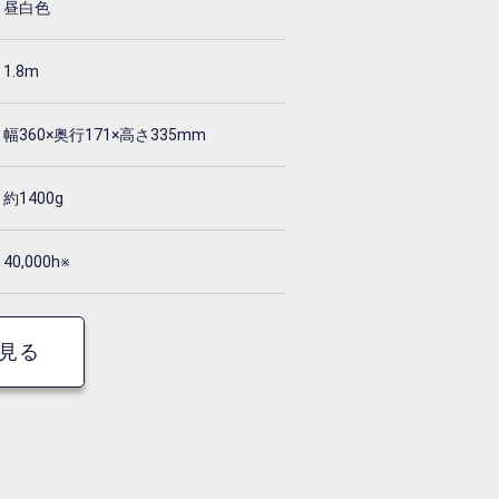
昼白色
1.8m
幅360×奥行171×高さ335mm
約1400g
40,000h※
見る