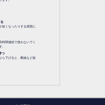
する
が短くなったりする原因に
長時間連続で使わないでく
す。
持つ
ぶら下げると、断線など故