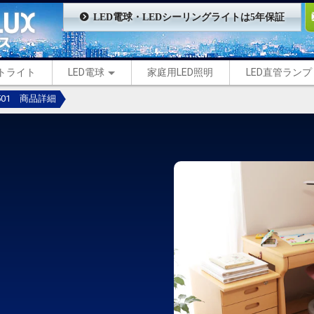
LED電球・LEDシーリングライトは5年保証
ントライト
LED電球
家庭用LED照明
LED直管ランプ
-501 商品詳細