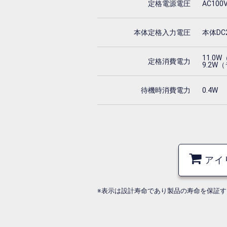
定格電源電圧
AC100
本体定格入力電圧
本体DC
11.0
定格消費電力
9.2W
待機時消費電力
0.4W
アイ
※表示は設計寿命であり製品の寿命を保証