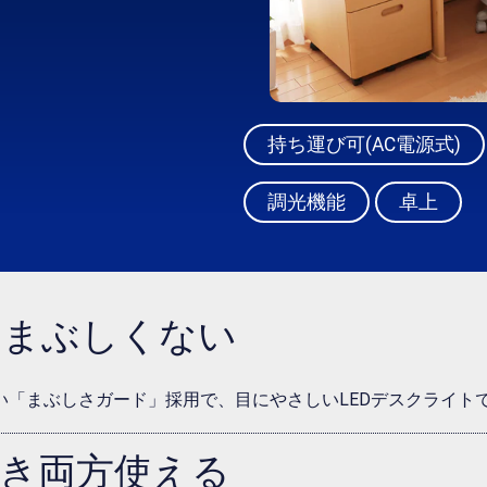
持ち運び可(AC電源式)
調光機能
卓上
、まぶしくない
い「まぶしさガード」採用で、目にやさしいLEDデスクライト
き両方使える