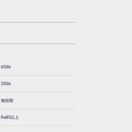
650lx
250lx
無段階
Ra85以上