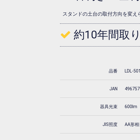
スタンドの土台の取付方向を変え
約10年間取
品番
LDL-50
JAN
496757
器具光束
600lm
JIS照度
AA形相