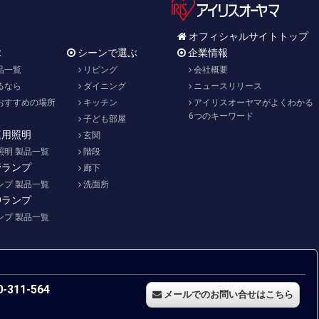
オフィシャルサイトトップ
球
シーンで選ぶ
企業情報
品一覧
リビング
会社概要
るなら
ダイニング
ニュースリリース
おすすめの場所
キッチン
アイリスオーヤマがよくわかる
6つのキーワード
子ども部屋
庭用照明
玄関
照明 製品一覧
階段
管ランプ
廊下
ンプ 製品一覧
洗面所
Dランプ
ンプ 製品一覧
-311-564
メールでのお問い合せはこちら