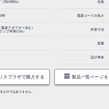
V（50/60Hz）
光色
24V
電源コードの長さ
W（電源アダプター含む）
外形寸法
（ランプ本体のみ）
質量
設計寿命
リスプラザで購入する
製品一覧ページを
するものではありません。