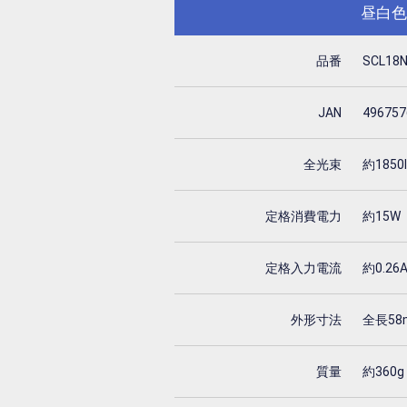
昼白色
品番
SCL18
JAN
496757
全光束
約1850
定格消費電力
約15W
定格入力電流
約0.26
外形寸法
全長58
質量
約360g