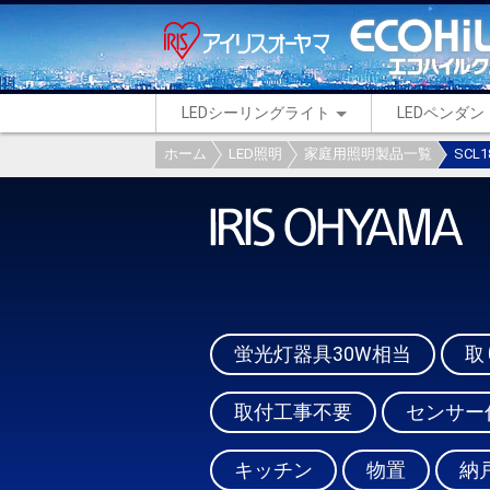
LEDシーリングライト
LEDペンダ
ホーム
LED照明
家庭用照明製品一覧
SCL
蛍光灯器具30W相当
取
取付工事不要
センサー
キッチン
物置
納