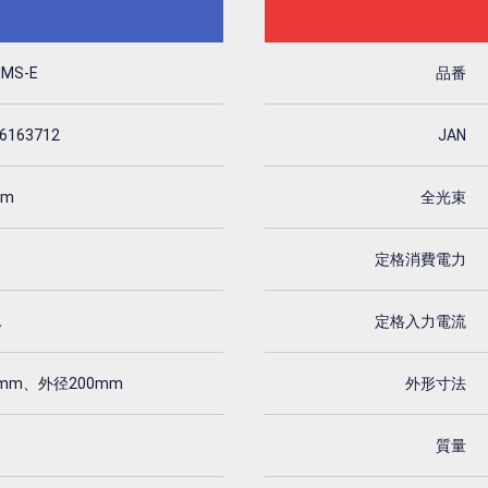
NMS-E
品番
6163712
JAN
lm
全光束
定格消費電力
A
定格入力電流
mm、外径200mm
外形寸法
質量