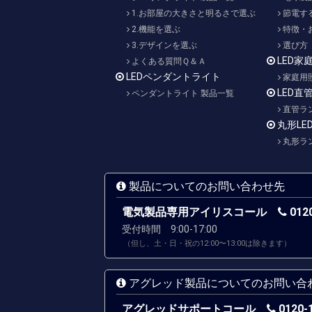
1.お部屋の大きさと明るさで選ぶ
節電す
2.機能を選ぶ
特徴・
3.デザインを選ぶ
選び方
LED家
よくある質問Ｑ＆Ａ
LEDペンダントライト
家庭用
LED直
ペンダントライト 製品一覧
直管ラ
丸形LE
丸形ラ
製品についてのお問い合わせ先
電気製品専用アイリスコール
0120
受付時間 9:00-17:00
（但し、土・日・祝の12:00〜13:00は除きます）
アグレッド製品についてのお問い合
アグレッドサポートコール
0120-