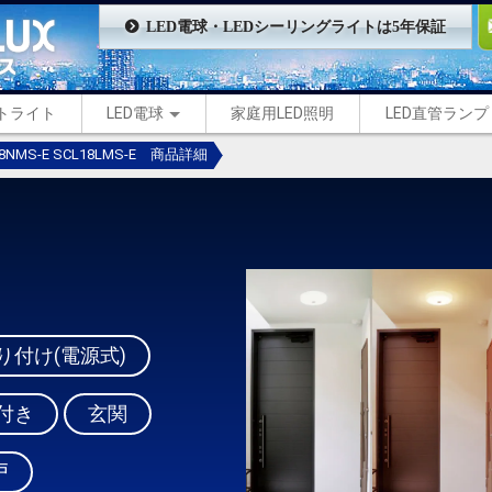
LED電球・LEDシーリングライトは5年保証
ントライト
LED電球
家庭用LED照明
LED直管ランプ
18NMS-E SCL18LMS-E 商品詳細
り付け(電源式)
付き
玄関
戸