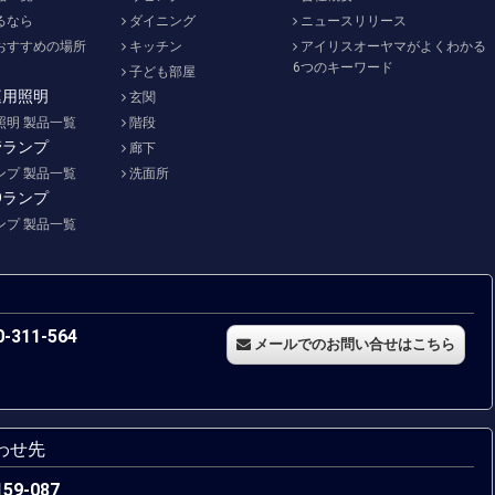
るなら
ダイニング
ニュースリリース
おすすめの場所
キッチン
アイリスオーヤマがよくわかる
6つのキーワード
子ども部屋
庭用照明
玄関
照明 製品一覧
階段
管ランプ
廊下
ンプ 製品一覧
洗面所
Dランプ
ンプ 製品一覧
-311-564
メールでのお問い合せはこちら
わせ先
159-087