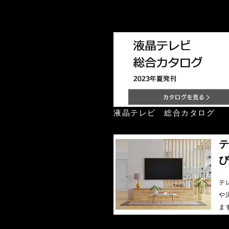
液晶テレビ 総合カタログ
テ
や
ま