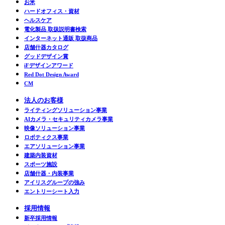
お米
ハードオフィス・資材
ヘルスケア
電化製品 取扱説明書検索
インターネット通販 取扱商品
店舗什器カタログ
グッドデザイン賞
iFデザインアワード
Red Dot Design Award
CM
法人のお客様
ライティングソリューション事業
AIカメラ・セキュリティカメラ事業
映像ソリューション事業
ロボティクス事業
エアソリューション事業
建築内装資材
スポーツ施設
店舗什器・内装事業
アイリスグループの強み
エントリーシート入力
採用情報
新卒採用情報