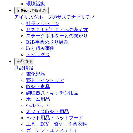
環境活動
SDGsへの取組み
アイリスグループのサステナビリティ
社長メッセージ
サステナビリティへの考え方
ステークホルダーとの繋がり
B2B事業の取り組み
取り組み事例
トピックス
商品情報
商品情報
電化製品
寝具・インテリア
収納・家具
調理器具・キッチン用品
ホーム用品
ヘルスケア
オフィス収納・用品
ペット用品・ペットフード
工具・DIY・資材・作業衣料
ガーデン・エクステリア