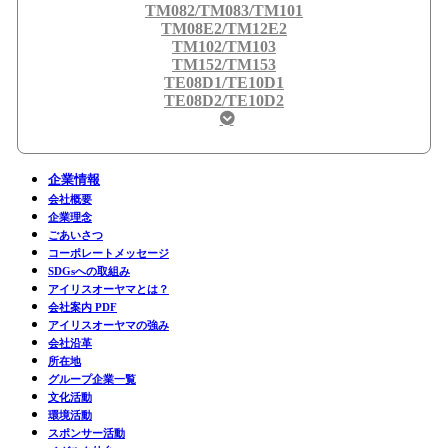
TM082/TM083/TM101
TM08E2/TM12E2
TM102/TM103
TM152/TM153
TE08D1/TE10D1
TE08D2/TE10D2
企業情報
会社概要
企業理念
ごあいさつ
コーポレートメッセージ
SDGsへの取組み
アイリスオーヤマとは？
会社案内 PDF
アイリスオーヤマの強み
会社沿革
所在地
グループ企業一覧
文化活動
環境活動
スポンサー活動