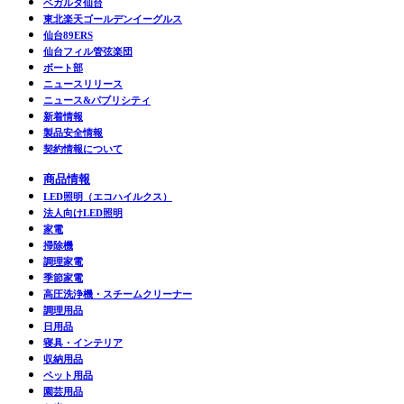
ベガルタ仙台
東北楽天ゴールデンイーグルス
仙台89ERS
仙台フィル管弦楽団
ボート部
ニュースリリース
ニュース&パブリシティ
新着情報
製品安全情報
契約情報について
商品情報
LED照明（エコハイルクス）
法人向けLED照明
家電
掃除機
調理家電
季節家電
高圧洗浄機・スチームクリーナー
調理用品
日用品
寝具・インテリア
収納用品
ペット用品
園芸用品