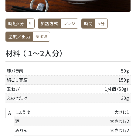
時短5分
9
加熱方式
レンジ
時間
5分
温度／出力
600W
材料 （ 1～2人分）
豚バラ肉
50g
絹ごし豆腐
150g
玉ねぎ
1/4個（50g）
えのきたけ
30g
しょうゆ
大さじ1
A
酒
大さじ1/2
みりん
大さじ1/2