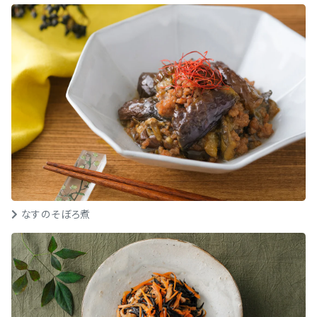
なすのそぼろ煮