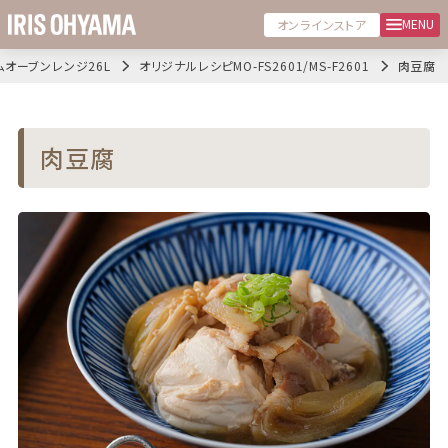
MENU
オンラインストア
ムオーブンレンジ26L
オリジナルレシピMO-FS2601/MS-F2601
肉豆腐
肉豆腐