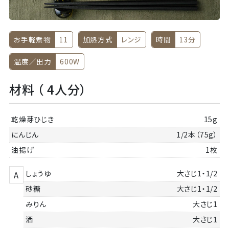
お手軽煮物
11
加熱方式
レンジ
時間
13分
温度／出力
600W
材料 （ 4人分）
乾燥芽ひじき
15g
にんじん
1/2本（75g）
油揚げ
1枚
しょうゆ
大さじ1・1/2
A
砂糖
大さじ1・1/2
みりん
大さじ1
酒
大さじ1