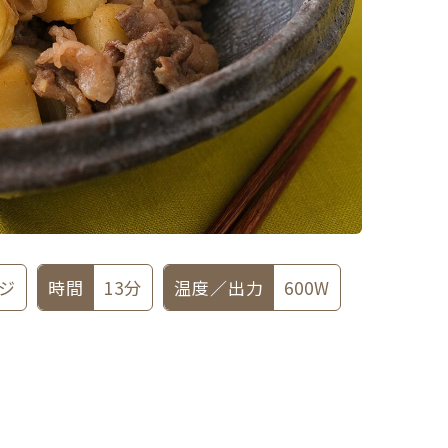
ジ
時間
13分
温度／出力
600W