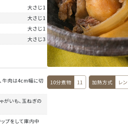
大さじ1
大さじ1
大さじ1
大さじ3
、牛肉は4cm幅に切
10分煮物
11
加熱方式
レン
じゃがいも、玉ねぎの
ラップをして庫内中