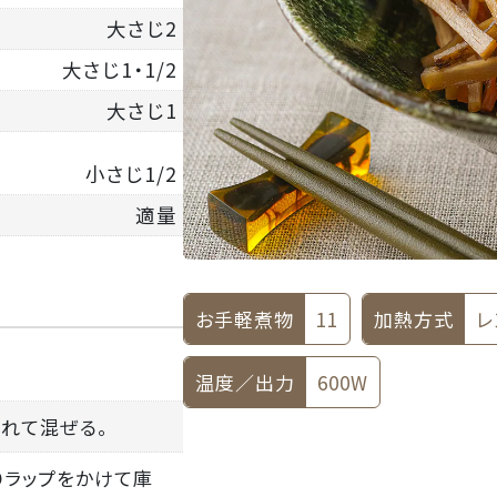
大さじ2
大さじ1・1/2
大さじ1
小さじ1/2
適量
お手軽煮物
11
加熱方式
レ
温度／出力
600W
れて混ぜる。
りラップをかけて庫