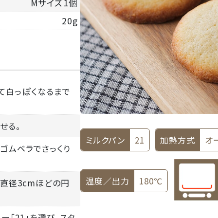
Mサイズ1個
20g
れて白っぽくなるまで
せる。
ミルクパン
21
加熱方式
オ
、ゴムベラでさっくり
温度／出力
180℃
で直径3cmほどの円
ー「21」を選び、スタ