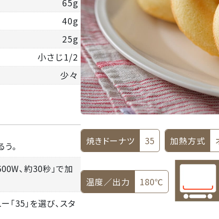
65g
40g
25g
小さじ1/2
少々
焼きドーナツ
35
加熱方式
るう。
00W、約30秒」で加
温度／出力
180℃
ー「35」を選び、スタ