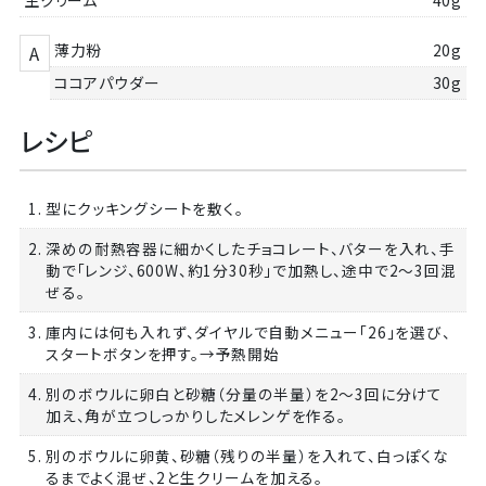
薄力粉
20g
A
ココアパウダー
30g
レシピ
1. 型にクッキングシートを敷く。
2. 深めの耐熱容器に細かくしたチョコレート、バターを入れ、手
動で「レンジ、600W、約1分30秒」で加熱し、途中で2～3回混
ぜる。
3. 庫内には何も入れず、ダイヤルで自動メニュー「26」を選び、
スタートボタンを押す。→予熱開始
4. 別のボウルに卵白と砂糖（分量の半量）を2～3回に分けて
加え、角が立つしっかりしたメレンゲを作る。
5. 別のボウルに卵黄、砂糖（残りの半量）を入れて、白っぽくな
るまでよく混ぜ、2と生クリームを加える。