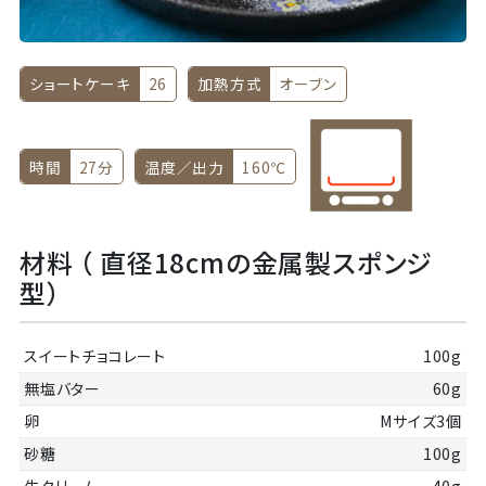
ショートケーキ
26
加熱方式
オーブン
時間
27分
温度／出力
160℃
材料 （ 直径18cmの金属製スポンジ
型）
スイートチョコレート
100g
無塩バター
60g
卵
Mサイズ3個
砂糖
100g
生クリーム
40g