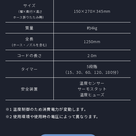
サイズ
150×270×345mm
（幅×奥行×高さ
ホース折りたたみ時）
質量
約4㎏
全長
1250mm
(ホース・ノズルを含む)
コードの長さ
2.0m
5段階
タイマー
（15、30、60、120、180分）
温度センサー
安全装置
サーモスタット
温度ヒューズ
※1 温度制御のため消費電力が変動します。
※2 使用環境や使用時の電圧によって異なります。