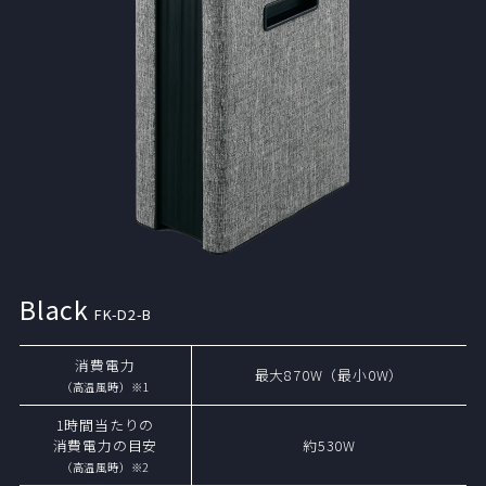
Black
FK-D2-B
消費電力
最大870W（最小0W）
（高温風時）※1
1時間当たりの
消費電力の目安
約530W
（高温風時）※2