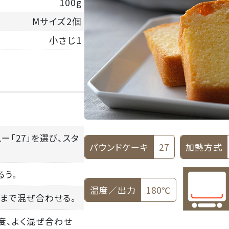
100g
Mサイズ2個
小さじ1
。
ー「27」を選び、スタ
パウンドケーキ
27
加熱方式
るう。
温度／出力
180℃
るまで混ぜ合わせる。
都度、よく混ぜ合わせ